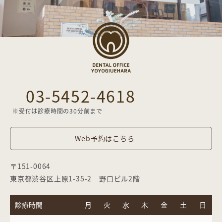
03-5452-4618
※受付は診療時間の30分前まで
Web予約はこちら
〒151-0064
東京都渋谷区上原1-35-2 野口ビル2階
診療時間
月
火
水
木
金
土
日