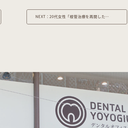
NEXT：20代女性「根管治療を再開したい、銀歯も白くしたい」根管治療後、ジルコニアインレーとジルコニアクラウンで修復した症例