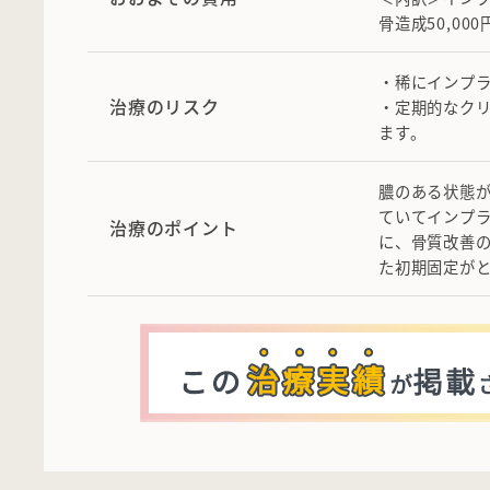
骨造成50,00
・稀にインプ
治療のリスク
・定期的なク
ます。
膿のある状態
ていてインプ
治療のポイント
に、骨質改善
た初期固定が