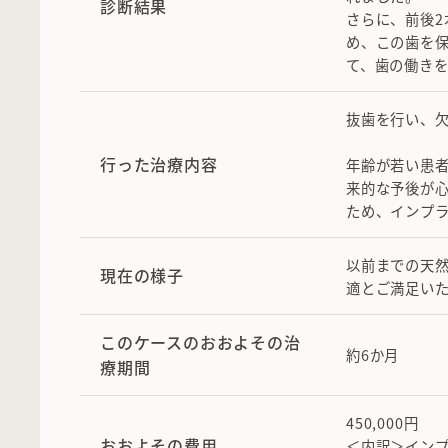
診断結果
さらに、前後
め、この歯を
て、歯の働き
抜歯を行い、
行った治療内容
年齢が若い患
来的な予後が
ため、インプ
以前までの天
現在の様子
適とご満足い
このケースのおおよその治
約6か月
療期間
450,000円
おおよその費用
＜内訳＞インプ