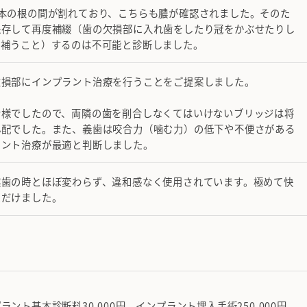
2本の根の間が割れており、こちらも膿が確認されました。そのた
保存して再度補綴（歯の欠損部に入れ歯をしたり冠をかぶせたりし
を補うこと）するのは不可能と診断しました。
欠損部にインプラント治療を行うことをご提案しました。
者様でしたので、両隣の歯を削合しなくてはいけないブリッジは将
心配でした。また、義歯は咬合力（噛む力）の低下や不便さがある
ラント治療が最適と判断しました。
然歯の時とほぼ変わらず、違和感なく使用されています。極めて快
ただけました。
ラント基本診断料30,000円 インプラント埋入手術250,000円