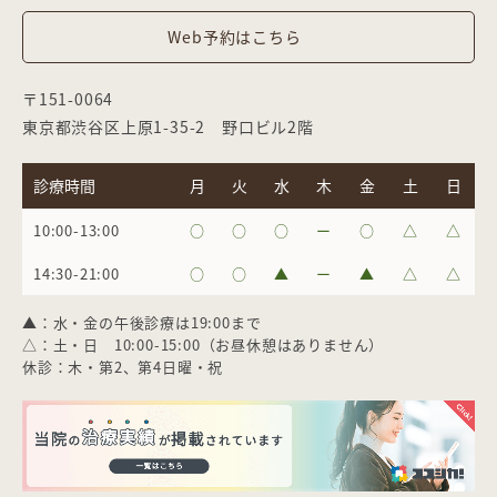
Web予約はこちら
〒151-0064
東京都渋谷区上原1-35-2 野口ビル2階
診療時間
月
火
水
木
金
土
日
10:00-13:00
○
○
○
ー
○
△
△
14:30-21:00
○
○
▲
ー
▲
△
△
▲：水・金の午後診療は19:00まで
△：土・日 10:00-15:00（お昼休憩はありません）
休診：木・第2、第4日曜・祝