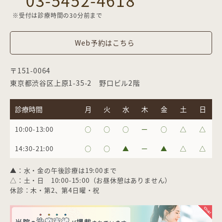
03-5452-4618
※受付は診療時間の30分前まで
Web予約はこちら
〒151-0064
東京都渋谷区上原1-35-2 野口ビル2階
診療時間
月
火
水
木
金
土
日
10:00-13:00
○
○
○
ー
○
△
△
14:30-21:00
○
○
▲
ー
▲
△
△
▲：水・金の午後診療は19:00まで
△：土・日 10:00-15:00（お昼休憩はありません）
休診：木・第2、第4日曜・祝