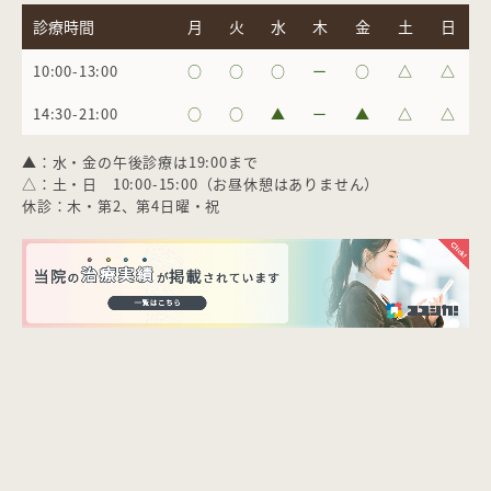
診療時間
月
火
水
木
金
土
日
10:00-13:00
○
○
○
ー
○
△
△
14:30-21:00
○
○
▲
ー
▲
△
△
▲：水・金の午後診療は19:00まで
△：土・日 10:00-15:00（お昼休憩はありません）
休診：木・第2、第4日曜・祝