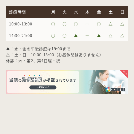
診療時間
月
火
水
木
金
土
日
10:00-13:00
○
○
○
ー
○
△
△
14:30-21:00
○
○
▲
ー
▲
△
△
▲：水・金の午後診療は19:00まで
△：土・日 10:00-15:00（お昼休憩はありません）
休診：木・第2、第4日曜・祝