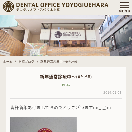
ホーム
医院ブログ
新年通常診療中～(#^.^#)
新年通常診療中～(#^.^#)
BLOG
2014.01.08
皆様新年あけましておめでとうございますm(_ _)m