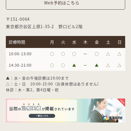
Web予約はこちら
〒151-0064
東京都渋谷区上原1-35-2 野口ビル2階
診療時間
月
火
水
木
金
土
日
10:00-13:00
○
○
○
ー
○
△
△
14:30-21:00
○
○
▲
ー
▲
△
△
▲：水・金の午後診療は19:00まで
△：土・日 10:00-15:00（お昼休憩はありません）
休診：木・第2、第4日曜・祝